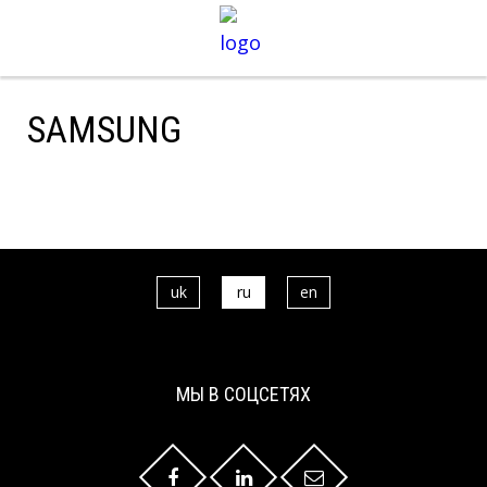
uk
SAMSUNG
ru
en
uk
ru
en
МЫ В СОЦСЕТЯХ