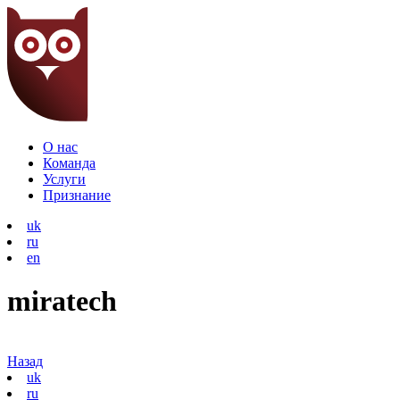
О нас
Команда
Услуги
Признание
uk
ru
en
miratech
Назад
uk
ru